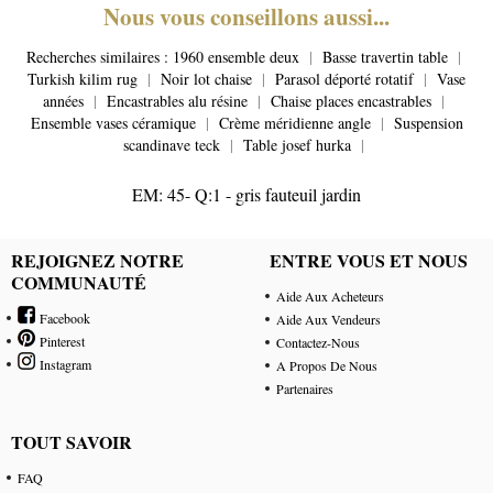
Nous vous conseillons aussi...
Recherches similaires :
1960 ensemble deux
|
Basse travertin table
|
Turkish kilim rug
|
Noir lot chaise
|
Parasol déporté rotatif
|
Vase
années
|
Encastrables alu résine
|
Chaise places encastrables
|
Ensemble vases céramique
|
Crème méridienne angle
|
Suspension
scandinave teck
|
Table josef hurka
|
EM: 45- Q:1 - gris fauteuil jardin
REJOIGNEZ NOTRE
ENTRE VOUS ET NOUS
COMMUNAUTÉ
Aide Aux Acheteurs
Facebook
Aide Aux Vendeurs
Pinterest
Contactez-Nous
Instagram
A Propos De Nous
Partenaires
TOUT SAVOIR
FAQ