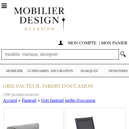

MON COMPTE
|
MON PANIER

🔍
MOBILIER
LUMINAIRES
DÉCORATION
MARQUES
DESIGNERS
GRIS FAUTEUIL JARDIN D'OCCASION
(500 produits trouvés)
Accueil
>
Fauteuil
>
Gris fauteuil jardin d'occasion