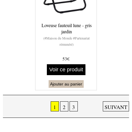
Loveuse fauteuil lune - gris
jardin
(#Maison du Monde #Partenariat
rémunéré)
53€
Voir ce produit
Ajouter au panier
1
2
3
SUIVANT