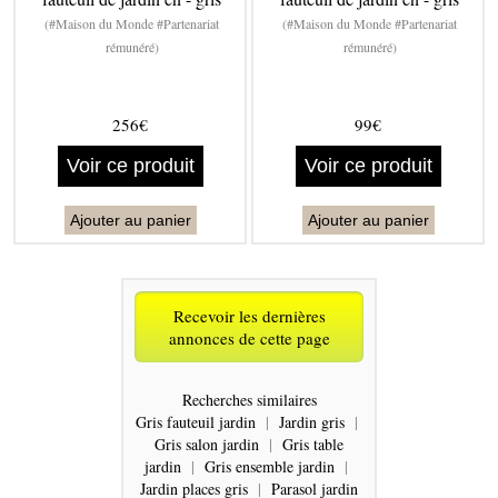
(#Maison du Monde #Partenariat
(#Maison du Monde #Partenariat
rémunéré)
rémunéré)
256€
99€
Voir ce produit
Voir ce produit
Ajouter au panier
Ajouter au panier
Recevoir les dernières
annonces de cette page
Recherches similaires
Gris fauteuil jardin
|
Jardin gris
|
Gris salon jardin
|
Gris table
jardin
|
Gris ensemble jardin
|
Jardin places gris
|
Parasol jardin