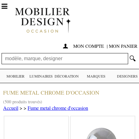

MON COMPTE
|
MON PANIER

🔍
MOBILIER
LUMINAIRES
DÉCORATION
MARQUES
DESIGNERS
FUME METAL CHROME D'OCCASION
(500 produits trouvés)
Accueil
>
>
Fume metal chrome d'occasion