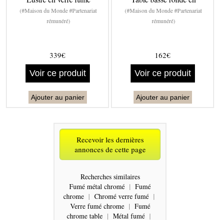
(#Maison du Monde #Partenariat
(#Maison du Monde #Partenariat
rémunéré)
rémunéré)
339€
162€
Voir ce produit
Voir ce produit
Ajouter au panier
Ajouter au panier
Recevoir les dernières
annonces de cette page
Recherches similaires
Fumé métal chromé
|
Fumé
chrome
|
Chromé verre fumé
|
Verre fumé chrome
|
Fumé
chrome table
|
Métal fumé
|