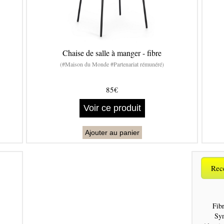
Chaise de salle à manger - fibre
(#Maison du Monde #Partenariat rémunéré)
85€
Voir ce produit
Ajouter au panier
Rece
Fibr
Syn