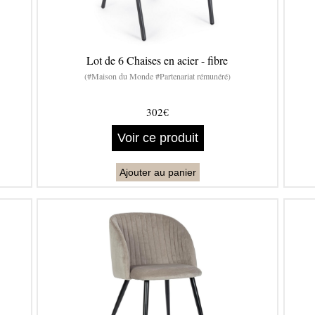
Lot de 6 Chaises en acier - fibre
(#Maison du Monde #Partenariat rémunéré)
302€
Voir ce produit
Ajouter au panier