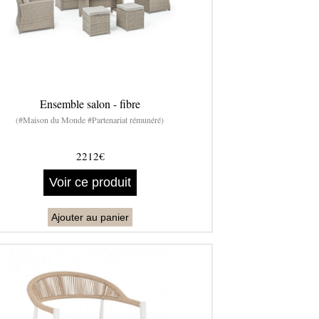
Ensemble salon - fibre
(#Maison du Monde #Partenariat rémunéré)
2212€
Voir ce produit
Ajouter au panier