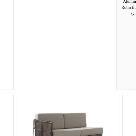
Alumini
Rotin fi
syn