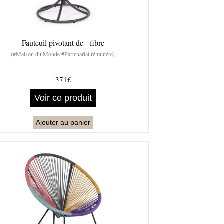
Fauteuil pivotant de - fibre
(#Maison du Monde #Partenariat rémunéré)
371€
Voir ce produit
Ajouter au panier