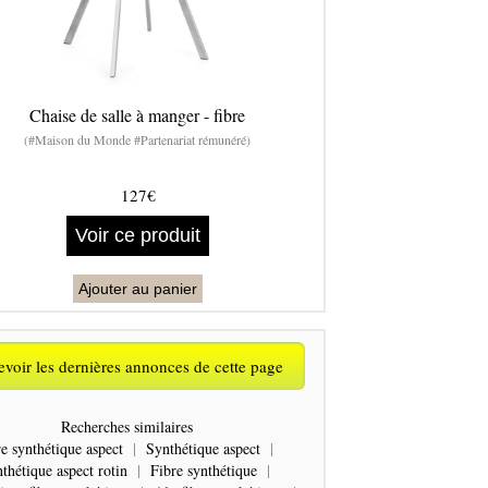
Chaise de salle à manger - fibre
(#Maison du Monde #Partenariat rémunéré)
127€
Voir ce produit
Ajouter au panier
voir les dernières annonces de cette page
Recherches similaires
e synthétique aspect
|
Synthétique aspect
|
thétique aspect rotin
|
Fibre synthétique
|