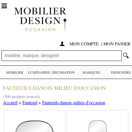

MON COMPTE
|
MON PANIER

🔍
MOBILIER
LUMINAIRES
DÉCORATION
MARQUES
DESIGNERS
FAUTEUILS DANOIS MILIEU D'OCCASION
(500 produits trouvés)
Accueil
>
Fauteuil
>
Fauteuils danois milieu d'occasion