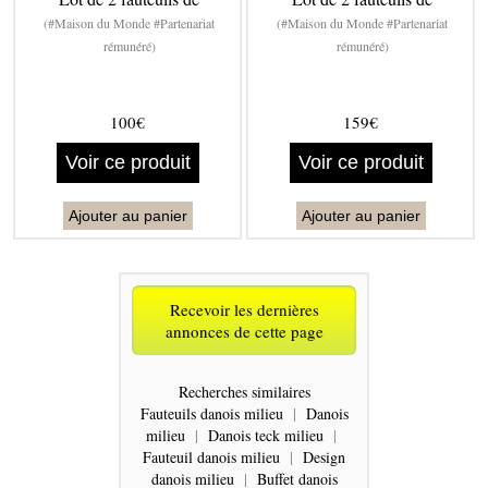
(#Maison du Monde #Partenariat
(#Maison du Monde #Partenariat
rémunéré)
rémunéré)
100€
159€
Voir ce produit
Voir ce produit
Ajouter au panier
Ajouter au panier
Recevoir les dernières
annonces de cette page
Recherches similaires
Fauteuils danois milieu
|
Danois
milieu
|
Danois teck milieu
|
Fauteuil danois milieu
|
Design
danois milieu
|
Buffet danois