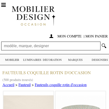

MON COMPTE
|
MON PANIER

🔍
MOBILIER
LUMINAIRES
DÉCORATION
MARQUES
DESIGNERS
FAUTEUILS COQUILLE ROTIN D'OCCASION
(500 produits trouvés)
Accueil
>
Fauteuil
>
Fauteuils coquille rotin d'occasion