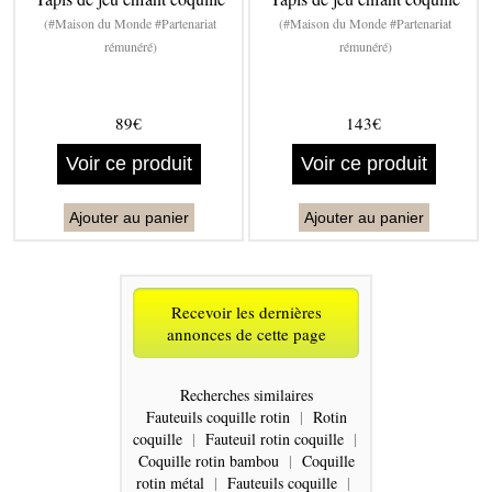
(#Maison du Monde #Partenariat
(#Maison du Monde #Partenariat
rémunéré)
rémunéré)
89€
143€
Voir ce produit
Voir ce produit
Ajouter au panier
Ajouter au panier
Recevoir les dernières
annonces de cette page
Recherches similaires
Fauteuils coquille rotin
|
Rotin
coquille
|
Fauteuil rotin coquille
|
Coquille rotin bambou
|
Coquille
rotin métal
|
Fauteuils coquille
|