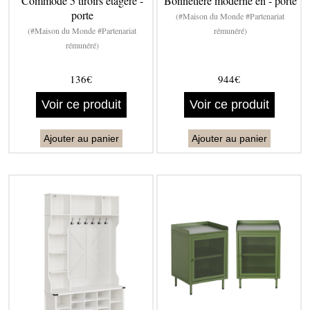
Commode 5 tiroirs étagère -
Bonnetière moderne en - porte
porte
(#Maison du Monde #Partenariat
(#Maison du Monde #Partenariat
rémunéré)
rémunéré)
136€
944€
Voir ce produit
Voir ce produit
Ajouter au panier
Ajouter au panier