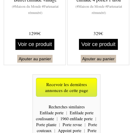
(#Maison du Monde #Partenariat
(#Maison du Monde #Partenariat
rémunéré)
rémunéré)
1299€
329€
Voir ce produit
Voir ce produit
Ajouter au panier
Ajouter au panier
Recevoir les dernières
annonces de cette page
Recherches similaires
Enfilade porte
|
Enfilade porte
coulissante
|
1960 enfilade porte
|
Porte plante
|
Porte revue
|
Porte
couteaux
|
Appoint porte
|
Porte