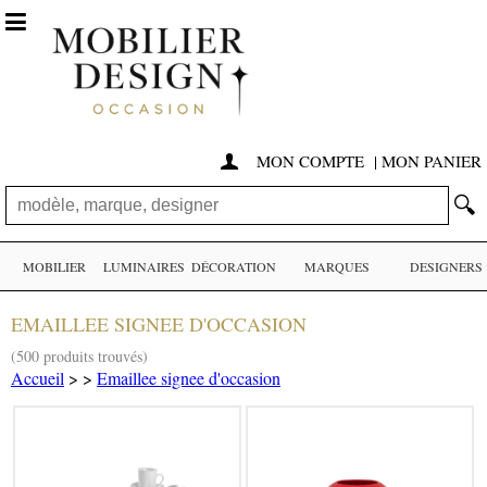

MON COMPTE
|
MON PANIER

🔍
MOBILIER
LUMINAIRES
DÉCORATION
MARQUES
DESIGNERS
EMAILLEE SIGNEE D'OCCASION
(500 produits trouvés)
Accueil
>
>
Emaillee signee d'occasion