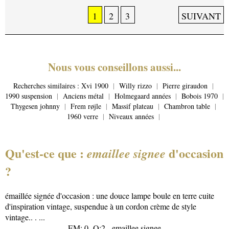
1
2
3
SUIVANT
Nous vous conseillons aussi...
Recherches similaires :
Xvi 1900
|
Willy rizzo
|
Pierre giraudon
|
1990 suspension
|
Anciens métal
|
Holmegaard années
|
Bobois 1970
|
Thygesen johnny
|
Frem røjle
|
Massif plateau
|
Chambron table
|
1960 verre
|
Niveaux années
|
Qu'est-ce que :
d'occasion
emaillee signee
?
émaillée signée d'occasion : une douce lampe boule en terre cuite
d'inspiration vintage, suspendue à un cordon crème de style
vintage.. . ...
EM: 0- Q:2 - emaillee signee