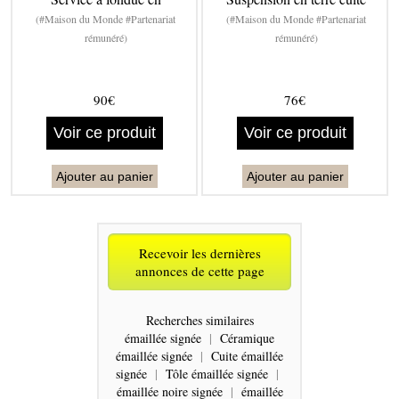
(#Maison du Monde #Partenariat
(#Maison du Monde #Partenariat
rémunéré)
rémunéré)
90€
76€
Voir ce produit
Voir ce produit
Ajouter au panier
Ajouter au panier
Recevoir les dernières
annonces de cette page
Recherches similaires
émaillée signée
|
Céramique
émaillée signée
|
Cuite émaillée
signée
|
Tôle émaillée signée
|
émaillée noire signée
|
émaillée