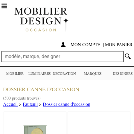

MON COMPTE
|
MON PANIER

🔍
MOBILIER
LUMINAIRES
DÉCORATION
MARQUES
DESIGNERS
DOSSIER CANNE D'OCCASION
(500 produits trouvés)
Accueil
>
Fauteuil
>
Dossier canne d'occasion