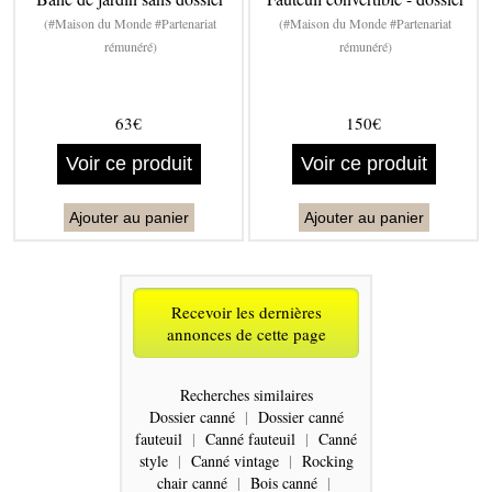
(#Maison du Monde #Partenariat
(#Maison du Monde #Partenariat
rémunéré)
rémunéré)
63€
150€
Voir ce produit
Voir ce produit
Ajouter au panier
Ajouter au panier
Recevoir les dernières
annonces de cette page
Recherches similaires
Dossier canné
|
Dossier canné
fauteuil
|
Canné fauteuil
|
Canné
style
|
Canné vintage
|
Rocking
chair canné
|
Bois canné
|