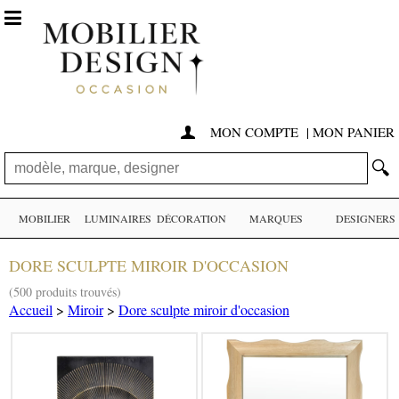

MON COMPTE
|
MON PANIER

🔍
MOBILIER
LUMINAIRES
DÉCORATION
MARQUES
DESIGNERS
DORE SCULPTE MIROIR D'OCCASION
(500 produits trouvés)
Accueil
>
Miroir
>
Dore sculpte miroir d'occasion