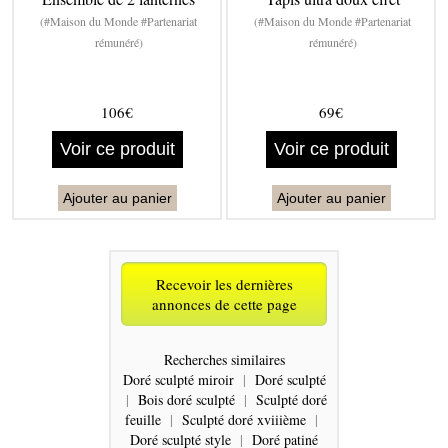
(#Maison du Monde #Partenariat
(#Maison du Monde #Partenariat
rémunéré)
rémunéré)
106€
69€
Voir ce produit
Voir ce produit
Ajouter au panier
Ajouter au panier
Recevoir les dernières
annonces de cette page
Recherches similaires
Doré sculpté miroir
|
Doré sculpté
|
Bois doré sculpté
|
Sculpté doré
feuille
|
Sculpté doré xviiième
|
Doré sculpté style
|
Doré patiné