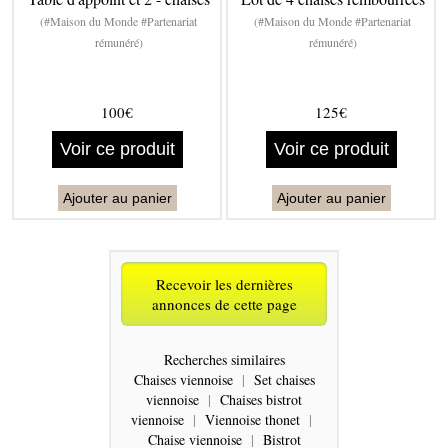
(#Maison du Monde #Partenariat
(#Maison du Monde #Partenariat
rémunéré)
rémunéré)
100€
125€
Voir ce produit
Voir ce produit
Ajouter au panier
Ajouter au panier
Recevoir les dernières
annonces de cette page
Recherches similaires
Chaises viennoise
|
Set chaises
viennoise
|
Chaises bistrot
viennoise
|
Viennoise thonet
|
Chaise viennoise
|
Bistrot