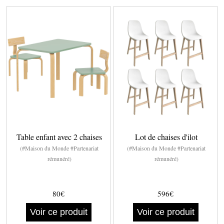
Table enfant avec 2 chaises
Lot de chaises d'ilot
(#Maison du Monde #Partenariat
(#Maison du Monde #Partenariat
rémunéré)
rémunéré)
80€
596€
Voir ce produit
Voir ce produit