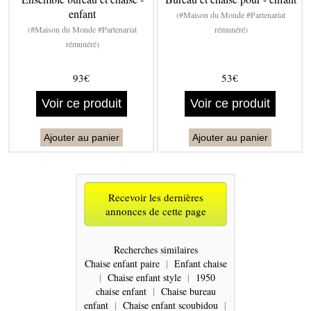
enfant
(#Maison du Monde #Partenariat
(#Maison du Monde #Partenariat
rémunéré)
rémunéré)
93€
53€
Voir ce produit
Voir ce produit
Ajouter au panier
Ajouter au panier
Recevoir les dernières
annonces de cette page
Recherches similaires
Chaise enfant paire
|
Enfant chaise
|
Chaise enfant style
|
1950
chaise enfant
|
Chaise bureau
enfant
|
Chaise enfant scoubidou
|