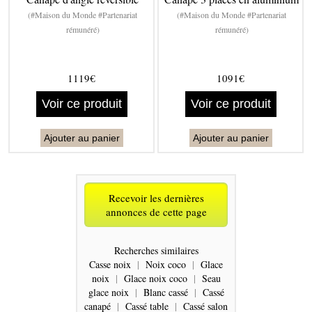
(#Maison du Monde #Partenariat
(#Maison du Monde #Partenariat
rémunéré)
rémunéré)
1119€
1091€
Voir ce produit
Voir ce produit
Ajouter au panier
Ajouter au panier
Recevoir les dernières
annonces de cette page
Recherches similaires
Casse noix
|
Noix coco
|
Glace
noix
|
Glace noix coco
|
Seau
glace noix
|
Blanc cassé
|
Cassé
canapé
|
Cassé table
|
Cassé salon