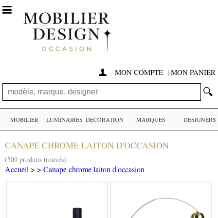

MON COMPTE
|
MON PANIER

🔍
MOBILIER
LUMINAIRES
DÉCORATION
MARQUES
DESIGNERS
CANAPE CHROME LAITON D'OCCASION
(500 produits trouvés)
Accueil
>
>
Canape chrome laiton d'occasion