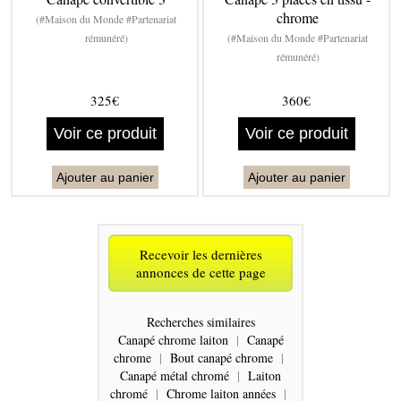
chrome
(#Maison du Monde #Partenariat
rémunéré)
(#Maison du Monde #Partenariat
rémunéré)
325€
360€
Voir ce produit
Voir ce produit
Ajouter au panier
Ajouter au panier
Recevoir les dernières
annonces de cette page
Recherches similaires
Canapé chrome laiton
|
Canapé
chrome
|
Bout canapé chrome
|
Canapé métal chromé
|
Laiton
chromé
|
Chrome laiton années
|