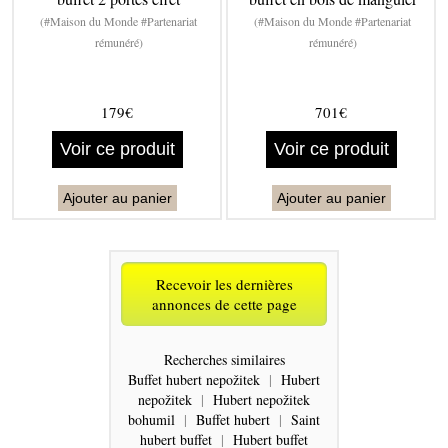
(#Maison du Monde #Partenariat
(#Maison du Monde #Partenariat
rémunéré)
rémunéré)
179€
701€
Voir ce produit
Voir ce produit
Ajouter au panier
Ajouter au panier
Recevoir les dernières
annonces de cette page
Recherches similaires
Buffet hubert nepožitek
|
Hubert
nepožitek
|
Hubert nepožitek
bohumil
|
Buffet hubert
|
Saint
hubert buffet
|
Hubert buffet