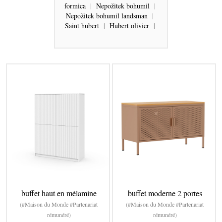
formica
|
Nepožitek bohumil
|
Nepožitek bohumil landsman
|
Saint hubert
|
Hubert olivier
|
buffet haut en mélamine
buffet moderne 2 portes
(#Maison du Monde #Partenariat
(#Maison du Monde #Partenariat
rémunéré)
rémunéré)