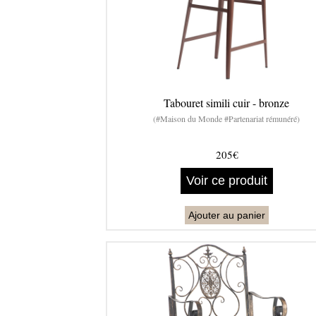
Tabouret simili cuir - bronze
(#Maison du Monde #Partenariat rémunéré)
205€
Voir ce produit
Ajouter au panier