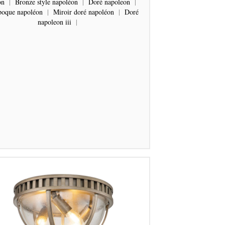
on
|
Bronze style napoléon
|
Doré napoleon
|
poque napoléon
|
Miroir doré napoléon
|
Doré
napoleon iii
|