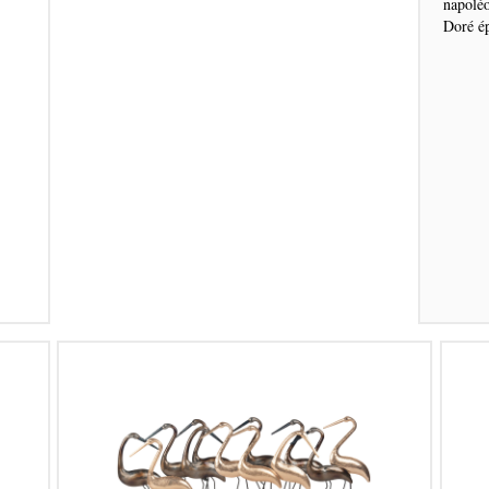
napolé
Doré é