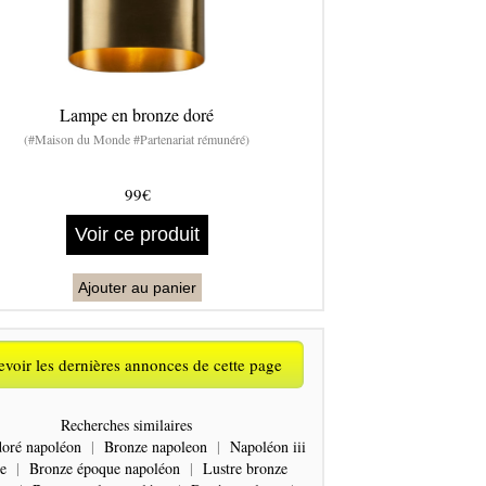
Lampe en bronze doré
(#Maison du Monde #Partenariat rémunéré)
99€
Voir ce produit
Ajouter au panier
voir les dernières annonces de cette page
Recherches similaires
doré napoléon
|
Bronze napoleon
|
Napoléon iii
e
|
Bronze époque napoléon
|
Lustre bronze