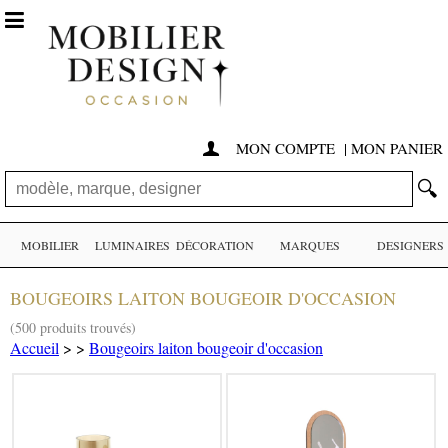

MON COMPTE
|
MON PANIER

🔍
MOBILIER
LUMINAIRES
DÉCORATION
MARQUES
DESIGNERS
BOUGEOIRS LAITON BOUGEOIR D'OCCASION
(500 produits trouvés)
Accueil
>
>
Bougeoirs laiton bougeoir d'occasion