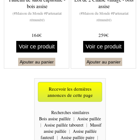
bois assise
assise
(#Maison du Monde #Partenariat
(#Maison du Monde #Partenariat
rémunéré)
rémunéré)
164€
259€
Voir ce produit
Voir ce produit
Ajouter au panier
Ajouter au panier
Recevoir les dernières
annonces de cette page
Recherches similaires
Bois assise paillée
|
Assise paillée
|
Assise paillée tabouret
|
Massif
assise paillée
|
Assise paillée
fauteuil
|
Assise paillée paire
|