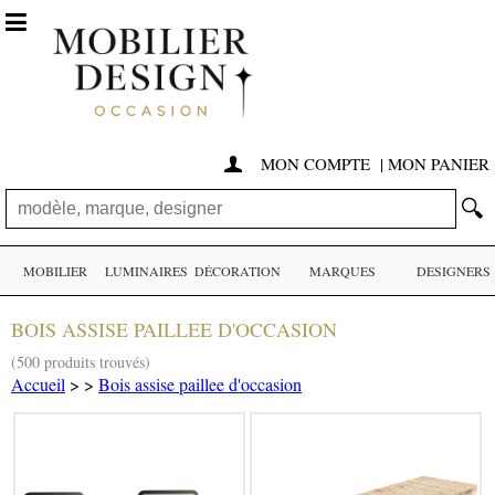

MON COMPTE
|
MON PANIER

🔍
MOBILIER
LUMINAIRES
DÉCORATION
MARQUES
DESIGNERS
BOIS ASSISE PAILLEE D'OCCASION
(500 produits trouvés)
Accueil
>
>
Bois assise paillee d'occasion