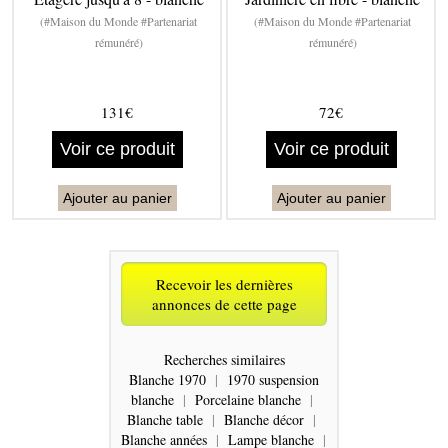
(#Maison du Monde #Partenariat
(#Maison du Monde #Partenariat
rémunéré)
rémunéré)
131€
72€
Voir ce produit
Voir ce produit
Ajouter au panier
Ajouter au panier
Recevoir les dernières
annonces de cette page
Recherches similaires
Blanche 1970
|
1970 suspension
blanche
|
Porcelaine blanche
|
Blanche table
|
Blanche décor
|
Blanche années
|
Lampe blanche
|