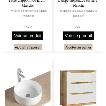
Table d'appoint de jardin -
Lampe suspendue en terre -
blanche
blanche
(#Maison du Monde #Partenariat
(#Maison du Monde #Partenariat
rémunéré)
rémunéré)
159€
66€
Voir ce produit
Voir ce produit
Ajouter au panier
Ajouter au panier