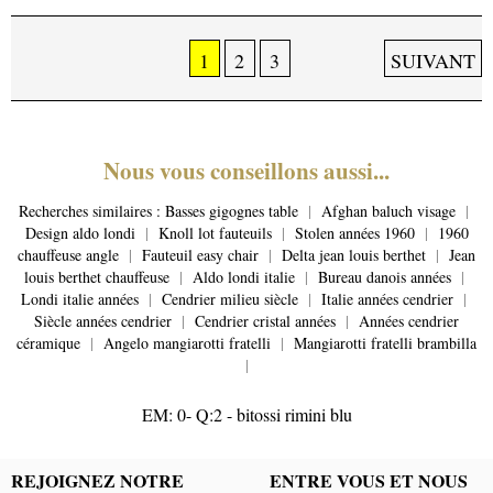
1
2
3
SUIVANT
Nous vous conseillons aussi...
Recherches similaires :
Basses gigognes table
|
Afghan baluch visage
|
Design aldo londi
|
Knoll lot fauteuils
|
Stolen années 1960
|
1960
chauffeuse angle
|
Fauteuil easy chair
|
Delta jean louis berthet
|
Jean
louis berthet chauffeuse
|
Aldo londi italie
|
Bureau danois années
|
Londi italie années
|
Cendrier milieu siècle
|
Italie années cendrier
|
Siècle années cendrier
|
Cendrier cristal années
|
Années cendrier
céramique
|
Angelo mangiarotti fratelli
|
Mangiarotti fratelli brambilla
|
EM: 0- Q:2 - bitossi rimini blu
REJOIGNEZ NOTRE
ENTRE VOUS ET NOUS