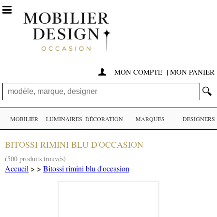

MON COMPTE
|
MON PANIER

🔍
MOBILIER
LUMINAIRES
DÉCORATION
MARQUES
DESIGNERS
BITOSSI RIMINI BLU D'OCCASION
(500 produits trouvés)
Accueil
>
>
Bitossi rimini blu d'occasion