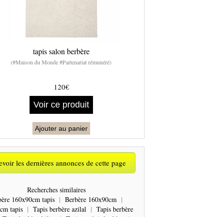
tapis salon berbère
(#Maison du Monde #Partenariat rémunéré)
120€
Voir ce produit
Ajouter au panier
voir les dernières annonces de cette page
Recherches similaires
bère 160x90cm tapis
|
Berbère 160x90cm
|
cm tapis
|
Tapis berbère azilal
|
Tapis berbère