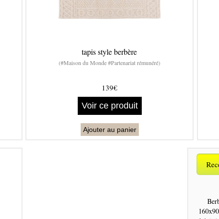
tapis style berbère
(#Maison du Monde #Partenariat rémunéré)
139€
Voir ce produit
Ajouter au panier
Rece
Ber
160x90