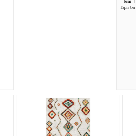
béni
|
Tapis be