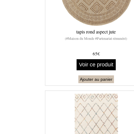
tapis rond aspect jute
(#Maison du Monde #Partenariat rémunéré)
65€
Voir ce produit
Ajouter au panier