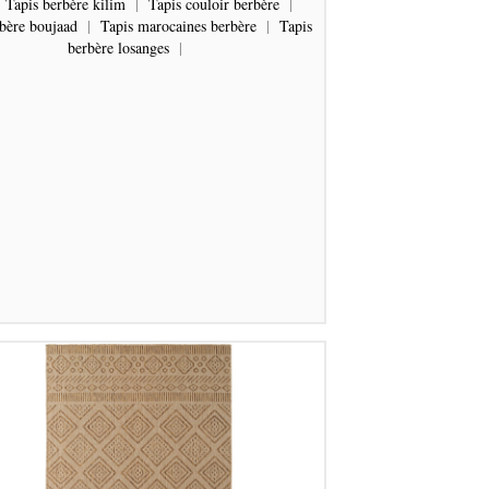
Tapis berbère kilim
|
Tapis couloir berbère
|
rbère boujaad
|
Tapis marocaines berbère
|
Tapis
berbère losanges
|