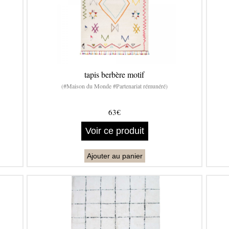
tapis berbère motif
(#Maison du Monde #Partenariat rémunéré)
63€
Voir ce produit
Ajouter au panier