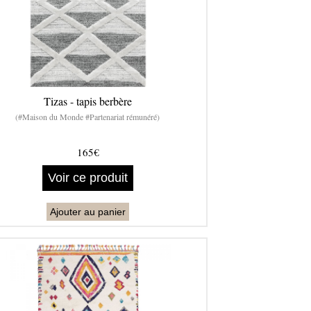
Tizas - tapis berbère
(#Maison du Monde #Partenariat rémunéré)
165€
Voir ce produit
Ajouter au panier