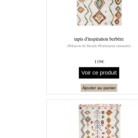
tapis d'inspiration berbère
(#Maison du Monde #Partenariat rémunéré)
119€
Voir ce produit
Ajouter au panier