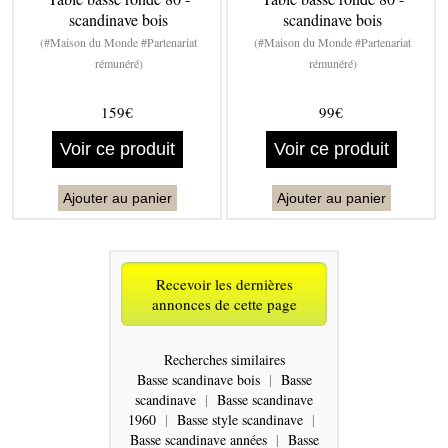
scandinave bois
scandinave bois
(#Maison du Monde #Partenariat
(#Maison du Monde #Partenariat
rémunéré)
rémunéré)
159€
99€
Voir ce produit
Voir ce produit
Ajouter au panier
Ajouter au panier
Recevoir les dernières
annonces de cette page
Recherches similaires
Basse scandinave bois
|
Basse
scandinave
|
Basse scandinave
1960
|
Basse style scandinave
|
Basse scandinave années
|
Basse