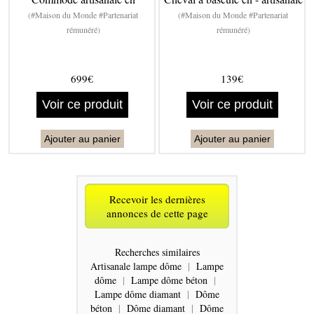
(#Maison du Monde #Partenariat
(#Maison du Monde #Partenariat
rémunéré)
rémunéré)
699€
139€
Voir ce produit
Voir ce produit
Ajouter au panier
Ajouter au panier
Recevoir les dernières
annonces de cette page
Recherches similaires
Artisanale lampe dôme
|
Lampe
dôme
|
Lampe dôme béton
|
Lampe dôme diamant
|
Dôme
béton
|
Dôme diamant
|
Dôme