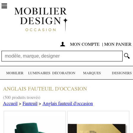

MON COMPTE
|
MON PANIER

🔍
MOBILIER
LUMINAIRES
DÉCORATION
MARQUES
DESIGNERS
ANGLAIS FAUTEUIL D'OCCASION
(500 produits trouvés)
Accueil
>
Fauteuil
>
Anglais fauteuil d'occasion