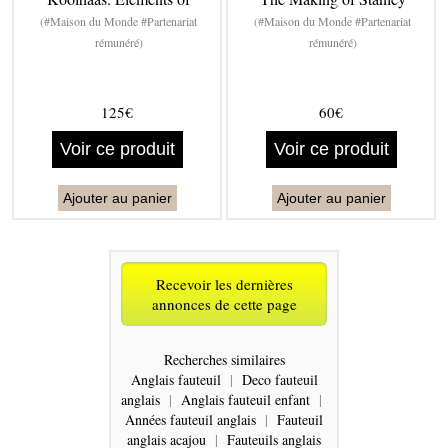
(#Maison du Monde #Partenariat
(#Maison du Monde #Partenariat
rémunéré)
rémunéré)
125€
60€
Voir ce produit
Voir ce produit
Ajouter au panier
Ajouter au panier
Recevoir les dernières
annonces de cette page
Recherches similaires
Anglais fauteuil
|
Deco fauteuil
anglais
|
Anglais fauteuil enfant
|
Années fauteuil anglais
|
Fauteuil
anglais acajou
|
Fauteuils anglais