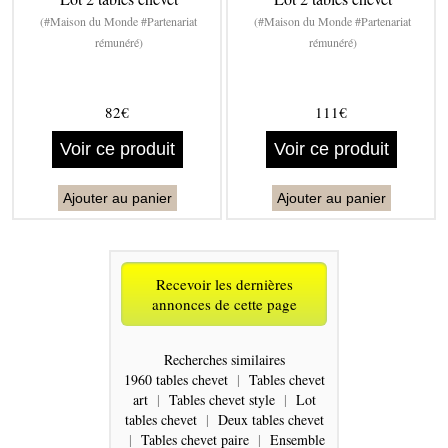
(#Maison du Monde #Partenariat
(#Maison du Monde #Partenariat
rémunéré)
rémunéré)
82€
111€
Voir ce produit
Voir ce produit
Ajouter au panier
Ajouter au panier
Recevoir les dernières
annonces de cette page
Recherches similaires
1960 tables chevet
|
Tables chevet
art
|
Tables chevet style
|
Lot
tables chevet
|
Deux tables chevet
|
Tables chevet paire
|
Ensemble