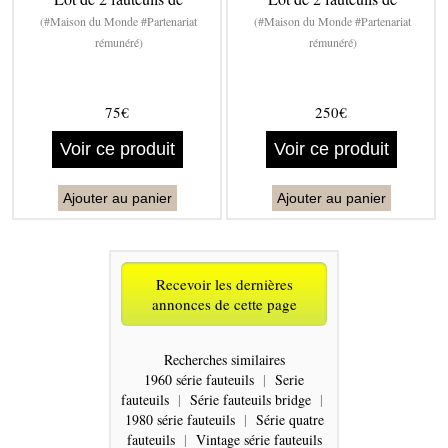
(#Maison du Monde #Partenariat
(#Maison du Monde #Partenariat
rémunéré)
rémunéré)
75€
250€
Voir ce produit
Voir ce produit
Ajouter au panier
Ajouter au panier
Recevoir les dernières
annonces de cette page
Recherches similaires
1960 série fauteuils
|
Serie
fauteuils
|
Série fauteuils bridge
|
1980 série fauteuils
|
Série quatre
fauteuils
|
Vintage série fauteuils