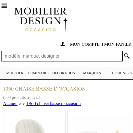

MON COMPTE
|
MON PANIER

🔍
MOBILIER
LUMINAIRES
DÉCORATION
MARQUES
DESIGNERS
1960 CHAISE BASSE D'OCCASION
(500 produits trouvés)
Accueil
>
>
1960 chaise basse d'occasion