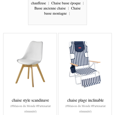
chauffeuse
|
Chaise basse époque
|
Basse ancienne chaise
|
Chaise
basse montagne
|
chaise style scandinave
chaise plage inclinable
(#Maison du Monde #Partenariat
(#Maison du Monde #Partenariat
rémunéré)
rémunéré)