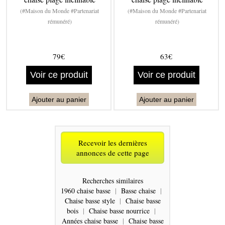
(#Maison du Monde #Partenariat
(#Maison du Monde #Partenariat
rémunéré)
rémunéré)
79€
63€
Voir ce produit
Voir ce produit
Ajouter au panier
Ajouter au panier
Recevoir les dernières
annonces de cette page
Recherches similaires
1960 chaise basse
|
Basse chaise
|
Chaise basse style
|
Chaise basse
bois
|
Chaise basse nourrice
|
Années chaise basse
|
Chaise basse