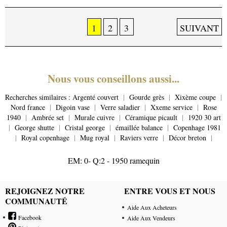
1
2
3
SUIVANT
Nous vous conseillons aussi...
Recherches similaires :
Argenté couvert
|
Gourde grès
|
Xixème coupe
|
Nord france
|
Digoin vase
|
Verre saladier
|
Xxeme service
|
Rose
1940
|
Ambrée set
|
Murale cuivre
|
Céramique picault
|
1920 30 art
|
George shutte
|
Cristal george
|
émaillée balance
|
Copenhage 1981
|
Royal copenhage
|
Mug royal
|
Raviers verre
|
Décor breton
|
EM: 0- Q:2 - 1950 ramequin
REJOIGNEZ NOTRE
ENTRE VOUS ET NOUS
COMMUNAUTÉ
Aide Aux Acheteurs
Facebook
Aide Aux Vendeurs