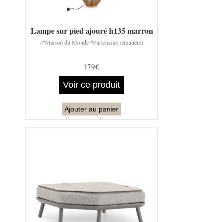
Lampe sur pied ajouré h135 marron
(#Maison du Monde #Partenariat rémunéré)
179€
Voir ce produit
Ajouter au panier