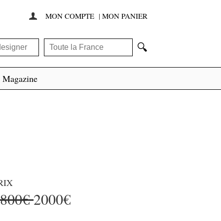
MON COMPTE
|
MON PANIER

🔍
Magazine
RIX
4800€
2000€