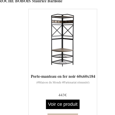
 fer ROCHE BOBOIS Maurice Barilone
Porte-manteau en fer noir 60x60x184
(#Maison du Monde #Partenariat rémunéré)
443€
Voir ce produit