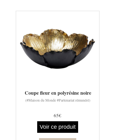
Coupe fleur en polyrésine noire
(#Maison du Monde #Partenariat rémunéré)
65€
Voir ce produit