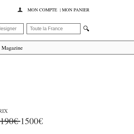
MON COMPTE
|
MON PANIER

🔍
Magazine
RIX
4190€
1500€