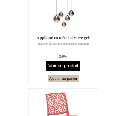
Applique en métal et verre gris
(#Maison du Monde #Partenariat rémunéré)
249€
Voir ce produit
Ajouter au panier