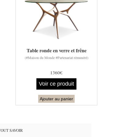
Table ronde en verre et frêne
(#Maison du Monde #Partenariat rémunéré)
1360€
Voir ce produit
Ajouter au panier
TOUT SAVOIR