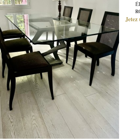
É
R
Jetez 