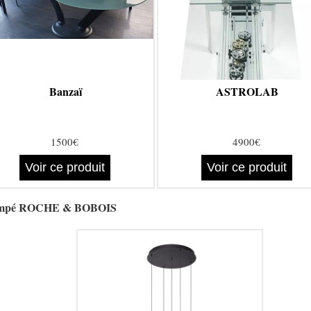
Banzaï
ASTROLAB
1500€
4900€
Voir ce produit
Voir ce produit
e trempé ROCHE & BOBOIS