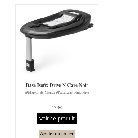
Base Isofix Drive N Care Noir
(#Maison du Monde #Partenariat rémunéré)
173€
Voir ce produit
Ajouter au panier