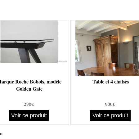
arque Roche Bobois, modèle
Table et 4 chaises
Golden Gate
290€
900€
Voir ce produit
Voir ce produit
co