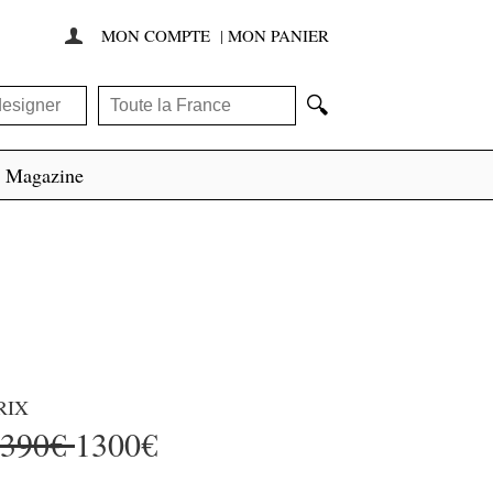
MON COMPTE
|
MON PANIER

🔍
Magazine
RIX
3390€
1300€