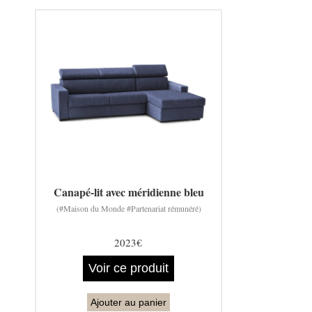
Canapé-lit avec méridienne bleu
(#Maison du Monde #Partenariat rémunéré)
2023€
Voir ce produit
Ajouter au panier