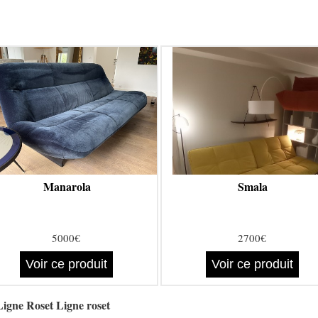
Manarola
Smala
5000€
2700€
Voir ce produit
Voir ce produit
Ligne Roset Ligne roset