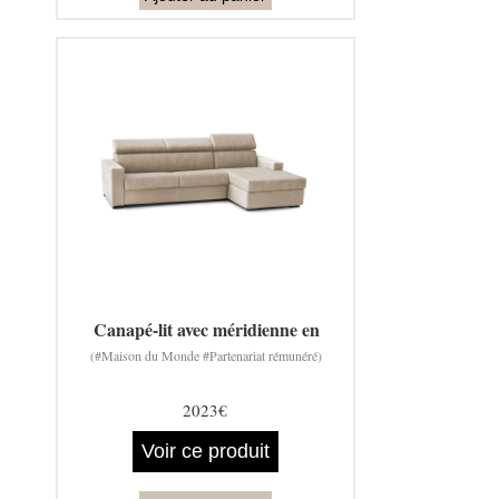
Canapé-lit avec méridienne en
(#Maison du Monde #Partenariat rémunéré)
2023€
Voir ce produit