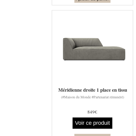
Méridienne droite 1 place en tissu
(#Maison du Monde #Partenariat rémunéré)
849€
Voir ce produit