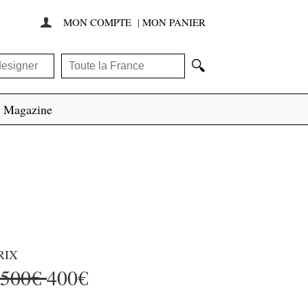
MON COMPTE
|
MON PANIER

🔍
Magazine
RIX
1500€
400€