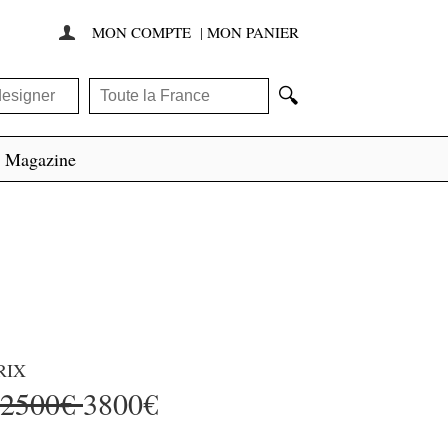
MON COMPTE
|
MON PANIER

🔍
Magazine
RIX
12500€
3800€