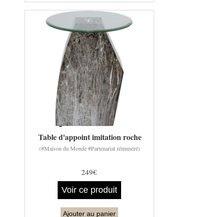
Table d'appoint imitation roche
(#Maison du Monde #Partenariat rémunéré)
249€
Voir ce produit
Ajouter au panier