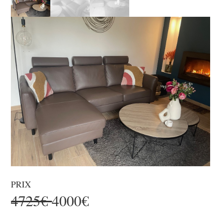
PRIX
4725€
4000€