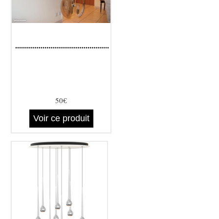
................................................
50€
Voir ce produit