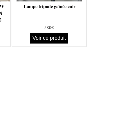
PY
Lampe tripode gaînée cuir
N
E
S
580€
Voir ce produit