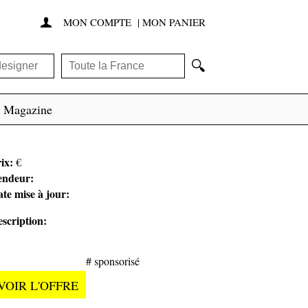
MON COMPTE
|
MON PANIER

🔍
Magazine
ix:
€
endeur:
te mise à jour:
scription:
# sponsorisé
VOIR L'OFFRE