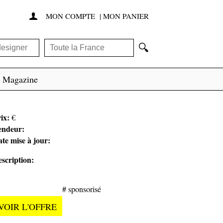
MON COMPTE
|
MON PANIER

🔍
Magazine
ix:
€
endeur:
te mise à jour:
scription:
# sponsorisé
VOIR L'OFFRE