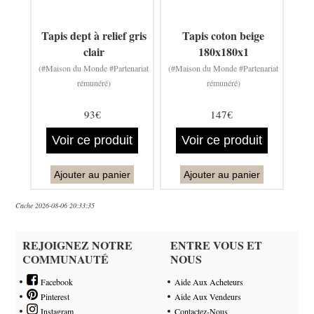
Tapis dept à relief gris
Tapis coton beige
clair
180x180x1
(#Maison du Monde #Partenariat
(#Maison du Monde #Partenariat
rémunéré)
rémunéré)
93€
147€
Voir ce produit
Voir ce produit
Ajouter au panier
Ajouter au panier
Cache 2026-08-06 20:33:35
REJOIGNEZ NOTRE
ENTRE VOUS ET
COMMUNAUTÉ
NOUS
Facebook
Aide Aux Acheteurs
Pinterest
Aide Aux Vendeurs
Instagram
Contactez-Nous