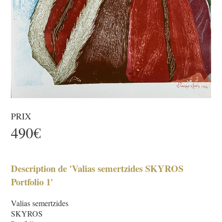
PRIX
490€
Description de 'Valias semertzides SKYROS
Portfolio 1'
Valias semertzides
SKYROS