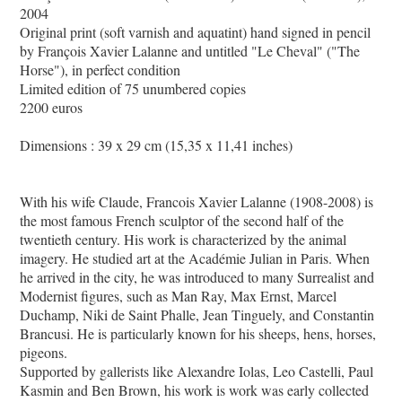
2004
Original print (soft varnish and aquatint) hand signed in pencil
by François Xavier Lalanne and untitled "Le Cheval" ("The
Horse"), in perfect condition
Limited edition of 75 unumbered copies
2200 euros
Dimensions : 39 x 29 cm (15,35 x 11,41 inches)
With his wife Claude, Francois Xavier Lalanne (1908-2008) is
the most famous French sculptor of the second half of the
twentieth century. His work is characterized by the animal
imagery. He studied art at the Académie Julian in Paris. When
he arrived in the city, he was introduced to many Surrealist and
Modernist figures, such as Man Ray, Max Ernst, Marcel
Duchamp, Niki de Saint Phalle, Jean Tinguely, and Constantin
Brancusi. He is particularly known for his sheeps, hens, horses,
pigeons.
Supported by gallerists like Alexandre Iolas, Leo Castelli, Paul
Kasmin and Ben Brown, his work is work was early collected