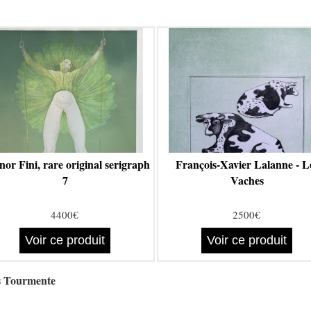
or Fini, rare original serigraph
François-Xavier Lalanne - L
7
Vaches
4400€
2500€
Voir ce produit
Voir ce produit
us Tourmente