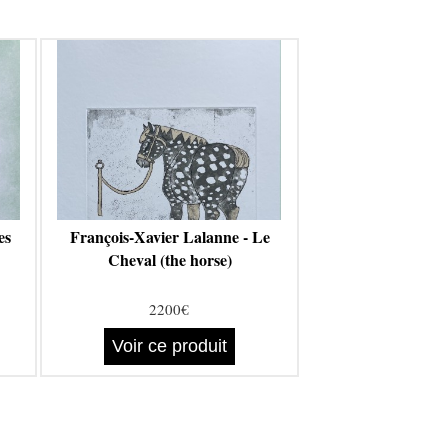
es
François-Xavier Lalanne - Le
Cheval (the horse)
2200€
Voir ce produit