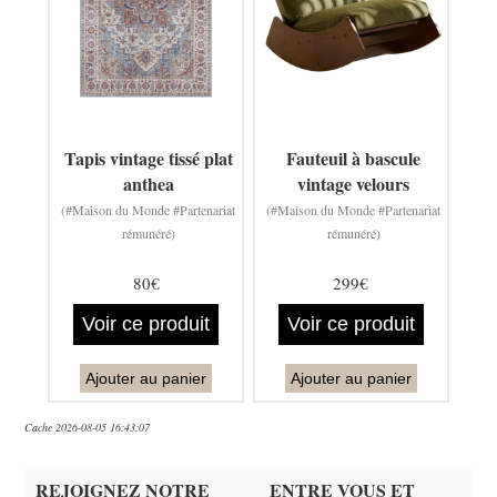
Tapis vintage tissé plat
Fauteuil à bascule
anthea
vintage velours
(#Maison du Monde #Partenariat
(#Maison du Monde #Partenariat
rémunéré)
rémunéré)
80€
299€
Voir ce produit
Voir ce produit
Ajouter au panier
Ajouter au panier
Cache 2026-08-05 16:43:07
REJOIGNEZ NOTRE
ENTRE VOUS ET