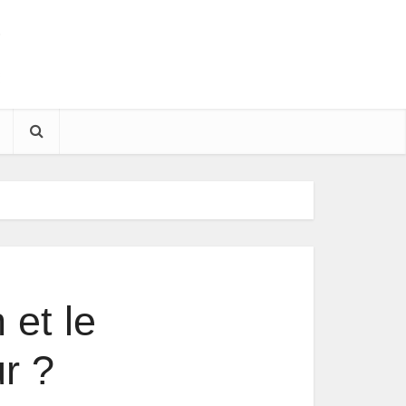
et le
r ?