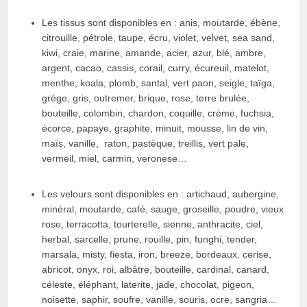
Les tissus sont disponibles en : anis, moutarde, ébène,
citrouille, pétrole, taupe, écru, violet, velvet, sea sand,
kiwi, craie, marine, amande, acier, azur, blé, ambre,
argent, cacao, cassis, corail, curry, écureuil, matelot,
menthe, koala, plomb, santal, vert paon, seigle, taïga,
grège, gris, outremer, brique, rose, terre brulée,
bouteille, colombin, chardon, coquille, crème, fuchsia,
écorce, papaye, graphite, minuit, mousse, lin de vin,
maïs, vanille, raton, pastèque, treillis, vert pale,
vermeil, miel, carmin, veronese…
Les velours sont disponibles en : artichaud, aubergine,
minéral, moutarde, café, sauge, groseille, poudre, vieux
rose, terracotta, tourterelle, sienne, anthracite, ciel,
herbal, sarcelle, prune, rouille, pin, funghi, tender,
marsala, misty, fiesta, iron, breeze, bordeaux, cerise,
abricot, onyx, roi, albâtre, bouteille, cardinal, canard,
céleste, éléphant, laterite, jade, chocolat, pigeon,
noisette, saphir, soufre, vanille, souris, ocre, sangria…