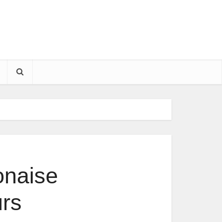
onaise
urs