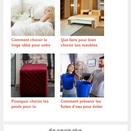
Comment choisir le
Que faire pour bien
linge idéal pour votre
choisir ses meubles
maison ?
pour une nouvelle
pièce?
Pourquoi choisir les
Comment prévenir les
poufs pour la
fuites d’eau pour éviter
décoration de votre
les dégâts mobiliers ?
pièce ?
En savoir plus