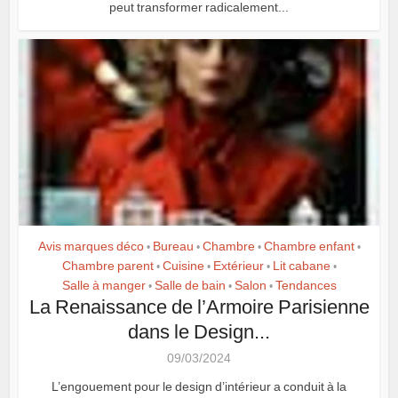
peut transformer radicalement...
Avis marques déco
Bureau
Chambre
Chambre enfant
•
•
•
•
Chambre parent
Cuisine
Extérieur
Lit cabane
•
•
•
•
Salle à manger
Salle de bain
Salon
Tendances
•
•
•
La Renaissance de l’Armoire Parisienne
dans le Design...
09/03/2024
L’engouement pour le design d’intérieur a conduit à la