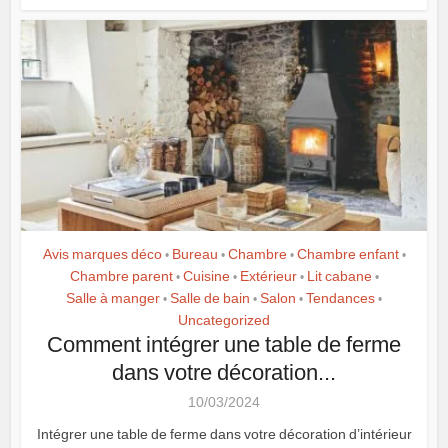
Avis marques déco
Bureau
Chambre
Chambre enfant
•
•
•
•
Chambre parent
Cuisine
Extérieur
Lit cabane
•
•
•
•
Salle à manger
Salle de bain
Salon
Tendances
•
•
•
•
Uncategorized
Comment intégrer une table de ferme
dans votre décoration...
10/03/2024
Intégrer une table de ferme dans votre décoration d’intérieur