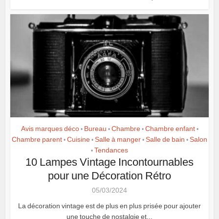
Avis marques déco
Bureau
Chambre
Chambre enfant
•
•
•
•
Chambre parent
Cuisine
Salle à manger
Salle de bain
Salon
•
•
•
•
Tendances
•
10 Lampes Vintage Incontournables
pour une Décoration Rétro
05/03/2024
La décoration vintage est de plus en plus prisée pour ajouter
une touche de nostalgie et...