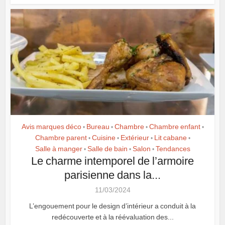
Avis marques déco
Bureau
Chambre
Chambre enfant
•
•
•
•
Chambre parent
Cuisine
Extérieur
Lit cabane
•
•
•
•
Salle à manger
Salle de bain
Salon
Tendances
•
•
•
Le charme intemporel de l’armoire
parisienne dans la...
11/03/2024
L’engouement pour le design d’intérieur a conduit à la
redécouverte et à la réévaluation des...