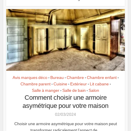
Avis marques déco
Bureau
Chambre
Chambre enfant
•
•
•
•
Chambre parent
Cuisine
Extérieur
Lit cabane
•
•
•
•
Salle à manger
Salle de bain
Salon
•
•
Comment choisir une armoire
asymétrique pour votre maison
02/03/2024
Choisir une armoire asymétrique pour votre maison peut
transformer radicalement l’aspect de...