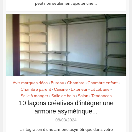
peut non seulement ajouter une...
Avis marques déco
Bureau
Chambre
Chambre enfant
•
•
•
•
Chambre parent
Cuisine
Extérieur
Lit cabane
•
•
•
•
Salle à manger
Salle de bain
Salon
Tendances
•
•
•
10 façons créatives d’intégrer une
armoire asymétrique...
08/03/2024
L’intégration d’une armoire asymétrique dans votre