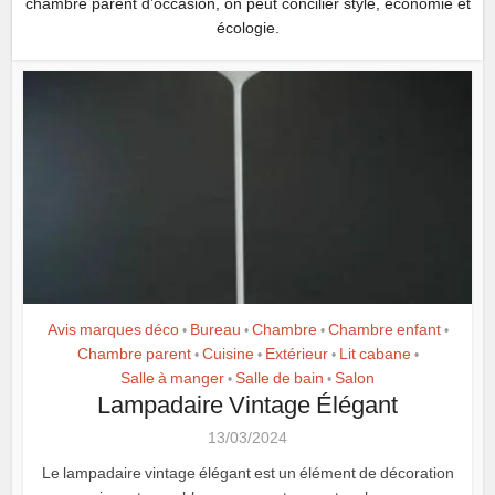
chambre parent d’occasion, on peut concilier style, économie et
écologie.
Avis marques déco
Bureau
Chambre
Chambre enfant
•
•
•
•
Chambre parent
Cuisine
Extérieur
Lit cabane
•
•
•
•
Salle à manger
Salle de bain
Salon
•
•
Lampadaire Vintage Élégant
13/03/2024
Le lampadaire vintage élégant est un élément de décoration