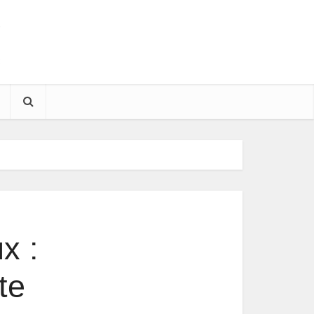
x :
te