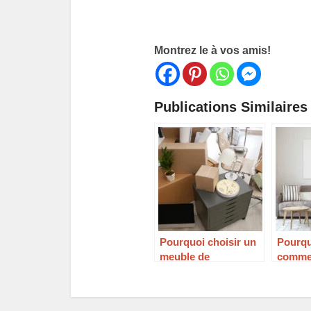
Montrez le à vos amis!
Publications Similaires 
Pourquoi choisir un
Pourqu
meuble de
commen
rangement pour
style 
votre bureau ?
dans s