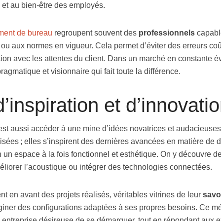
n et au bien-être des employés.
ent de bureau
regroupent souvent des
professionnels
capable
e ou aux normes en vigueur. Cela permet d’éviter des erreurs co
ation avec les attentes du client. Dans un marché en constante év
agmatique et visionnaire qui fait toute la différence.
inspiration et d’innovati
’est aussi accéder à une mine d’idées novatrices et audacieuses
isées ; elles s’inspirent des dernières avancées en matière de 
 un espace à la fois fonctionnel et esthétique. On y découvre d
éliorer l’acoustique ou intégrer des technologies connectées.
nt en avant des projets réalisés, véritables vitrines de leur
savoi
aginer des configurations adaptées à ses propres besoins. Ce mé
te entreprise désireuse de se démarquer, tout en répondant aux