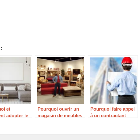
:
oi et
Pourquoi ouvrir un
Pourquoi faire appel
t adopter le
magasin de meubles
à un contractant
scandinave
en 2023 ?
général pour
a décoration ?
l’aménagement et
l’agencement de son