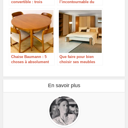
convertible : trois
l’incontournable du
choses à considérer
design: la lampe
Pipistrello de Gae
Aulenti en collaboration
avec la marque
italienne Martinelli Luce
Chaise Baumann : 5
Que faire pour bien
choses à absolument
choisir ses meubles
savoir !
pour une nouvelle
pièce?
En savoir plus